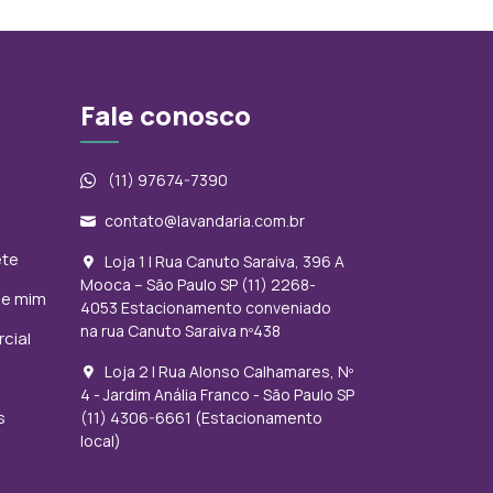
Fale conosco
(11) 97674-7390
contato@lavandaria.com.br
ete
Loja 1 | Rua Canuto Saraiva, 396 A
Mooca – São Paulo SP (11) 2268-
de mim
4053 Estacionamento conveniado
na rua Canuto Saraiva nº438
cial
Loja 2 | Rua Alonso Calhamares, Nº
4 - Jardim Anália Franco - São Paulo SP
s
(11) 4306-6661 (Estacionamento
local)