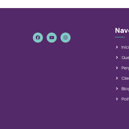
Nav
Iníc
Qu
Per
Cli
Blo
Pol