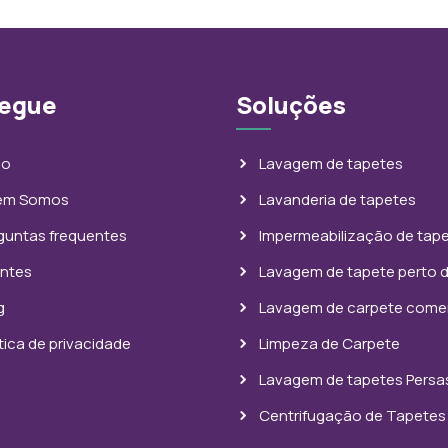
egue
Soluções
io
Lavagem de tapetes
em Somos
Lavanderia de tapetes
guntas frequentes
Impermeabilização de tap
entes
Lavagem de tapete perto 
g
Lavagem de carpete comer
ítica de privacidade
Limpeza de Carpete
Lavagem de tapetes Persa
Centrifugação de Tapetes