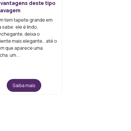
vantagens deste tipo
lavagem
m tem tapete grande em
 sabe: ele é lindo,
chegante, deixa o
ente mais elegante… até o
 em que aparece uma
ha, um...
Saiba mais