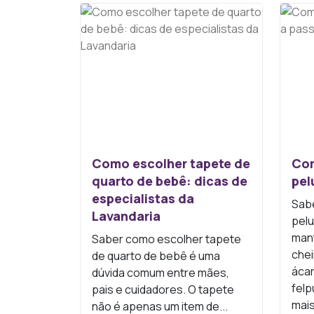
Como escolher tapete de
Com
quarto de bebê: dicas de
pel
especialistas da
Sabe
Lavandaria
pelu
man
Saber como escolher tapete
chei
de quarto de bebê é uma
áca
dúvida comum entre mães,
fel
pais e cuidadores. O tapete
mais
não é apenas um item de...