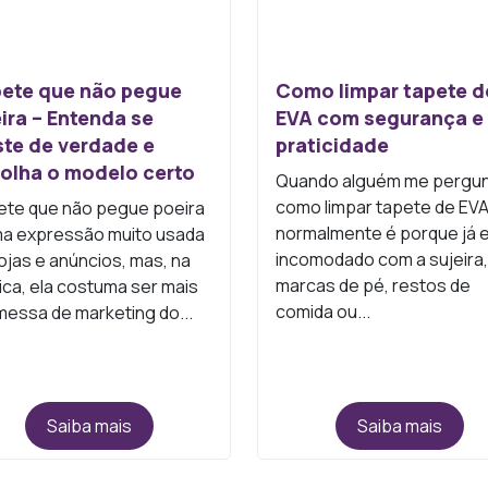
ete que não pegue
Como limpar tapete d
ira – Entenda se
EVA com segurança e
ste de verdade e
praticidade
olha o modelo certo
Quando alguém me pergu
como limpar tapete de EVA
ete que não pegue poeira
normalmente é porque já 
ma expressão muito usada
incomodado com a sujeira,
ojas e anúncios, mas, na
marcas de pé, restos de
ica, ela costuma ser mais
comida ou...
essa de marketing do...
Saiba mais
Saiba mais