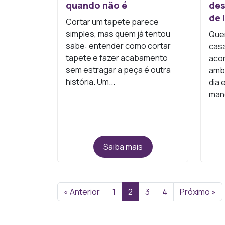
quando não é
des
de 
Cortar um tapete parece
simples, mas quem já tentou
Que
sabe: entender como cortar
casa
tapete e fazer acabamento
acon
sem estragar a peça é outra
ambi
história. Um...
dia
manc
Saiba mais
« Anterior
1
2
3
4
Próximo »