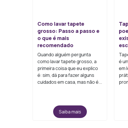
Como lavar tapete
Tap
grosso: Passo a passo e
poe
o que é mais
exi
recomendado
esc
Quando alguém pergunta
Tap
como lavar tapete grosso, a
é u
primeira coisa que eu explico
em l
é: sim, dá para fazer alguns
prát
cuidados em casa, mas não é...
prom
Saiba mais