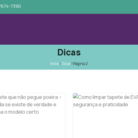
97674-7390
Dicas
Início
|
Dicas
|
Página 2