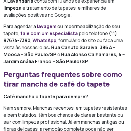
A
Lavandaria
conta com 10 anos de experiência em
limpeza
e tratamento de tapetes, e milhares de
avaliações positivas no Google.
Para agendar a
lavagem
ou impermeabilização do seu
tapete,
fale com um especialista
pelo telefone
(11)
97674-7390
,
WhatsApp
,
formulário do site ou faça uma
visita às nossas lojas:
Rua Canuto Saraiva, 396 A –
Mooca – São Paulo/SP
e
Rua Alonso Calhamares, 4 –
Jardim Anália Franco – São Paulo/SP
.
Perguntas frequentes sobre como
tirar mancha de café do tapete
Café mancha o tapete para sempre?
Nem sempre. Manchas recentes, em tapetes resistentes
e bem tratados, têm boa chance de clarear bastante ou
sair com limpeza profissional. Já em manchas antigas ou
fibras delicadas, a remoção completa pode não ser