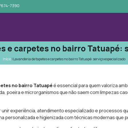
97674-7390
s e carpetes no bairro Tatuapé: 
Início
|
Lavanderia de tapetes e carpetes no bairro Tatuapé: serviço especializado
petes no bairro Tatuapé
é essencial para quem valoriza amb
da, poeira e microrganismos que não saem com limpezas case
 unir experiência, atendimento especializado e processos q
rma personalizada e higienizada com técnicas modernas que p