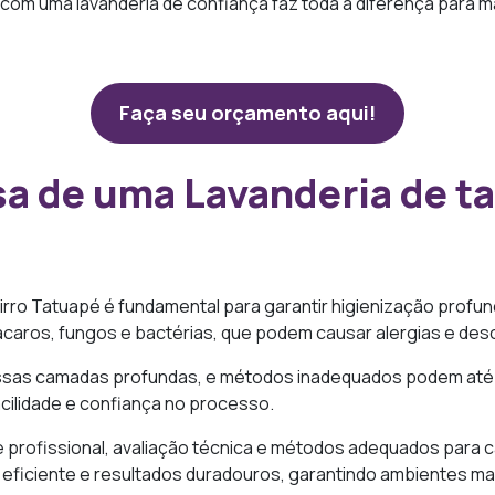
 com uma lavanderia de confiança faz toda a diferença para 
Faça seu orçamento aqui!
sa de uma Lavanderia de t
irro Tatuapé é fundamental para garantir higienização profun
ácaros, fungos e bactérias, que podem causar alergias e des
as camadas profundas, e métodos inadequados podem até dan
acilidade e confiança no processo.
 profissional, avaliação técnica e métodos adequados para c
a eficiente e resultados duradouros, garantindo ambientes m