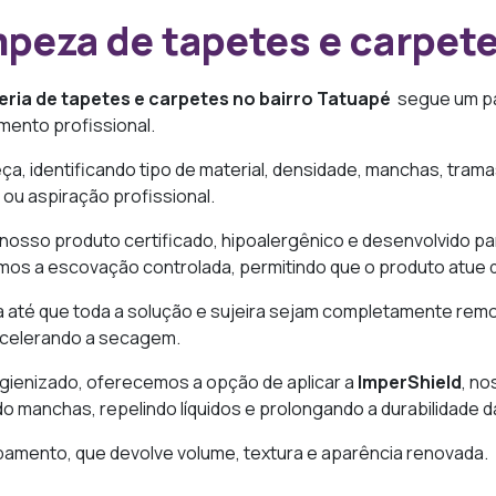
peza de tapetes e carpet
eria de tapetes e carpetes no bairro Tatuapé
segue um pa
mento profissional.
eça, identificando tipo de material, densidade, manchas, trama
u aspiração profissional.
 nosso produto certificado, hipoalergênico e desenvolvido para
amos a escovação controlada, permitindo que o produto atue d
ta até que toda a solução e sujeira sejam completamente remo
 acelerando a secagem.
igienizado, oferecemos a opção de aplicar a
ImperShield
, no
do manchas, repelindo líquidos e prolongando a durabilidade 
amento, que devolve volume, textura e aparência renovada.