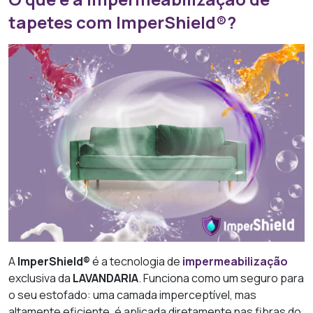
tapetes com ImperShield®?
A
ImperShield®
é a tecnologia de
impermeabilização
exclusiva da
LAVANDARIA
. Funciona como um seguro para
o seu estofado: uma camada imperceptível, mas
altamente eficiente, é aplicada diretamente nas fibras do