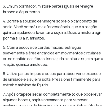
3. Em um borrifador, misture partes iguais de vinagre
branco e água morna.
4. Borrife a solução de vinagre sobre o bicarbonato de
sódio. Você notará uma efervescência, que é a reação
química ajudando a levantar a sujeira. Deixe a mistura agir
por mais 10 a 15 minutos.
5. Com a escova de cerdas macias, esfregue
suavemente a área encardida em movimentos circulares
ou no sentido das fibras. Isso ajuda a soltar a sujeira que a
reação química amoleceu.
6. Utilize panos limpos e secos para absorver o excesso
de umidade e a sujeira solta. Pressione firmemente para
extrair o máximo de líquido.
7. Após o tapete secar completamente (o que pode levar
algumas horas), aspire novamente para remover
qualquer resíduo de bicarbonato e sujeira. Este método é