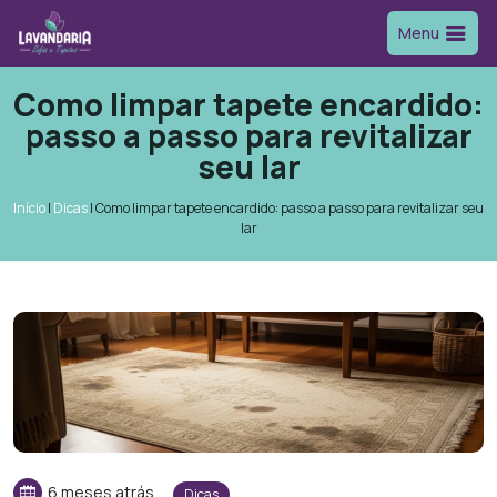
Menu
Como limpar tapete encardido:
passo a passo para revitalizar
seu lar
Início
|
Dicas
|
Como limpar tapete encardido: passo a passo para revitalizar seu
lar
6 meses atrás
Dicas