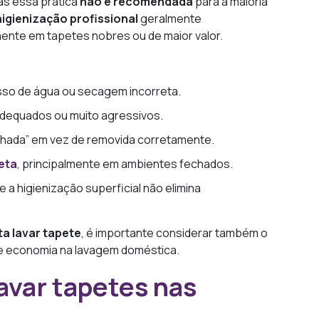
as essa prática
não é recomendada
para a maioria
igienização profissional
geralmente
ente em tapetes nobres ou de maior valor.
so de água ou secagem incorreta.
adequados ou muito agressivos.
alhada” em vez de removida corretamente.
eta
, principalmente em ambientes fechados.
ue a higienização superficial não elimina
a lavar tapete
, é importante considerar também o
 de economia na lavagem doméstica.
avar tapetes nas