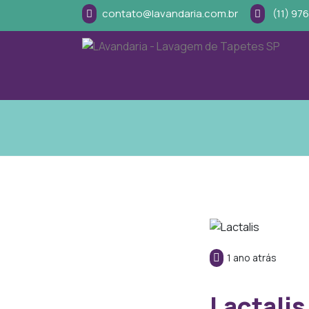
contato@lavandaria.com.br
(11) 97
1 ano atrás
Lactalis