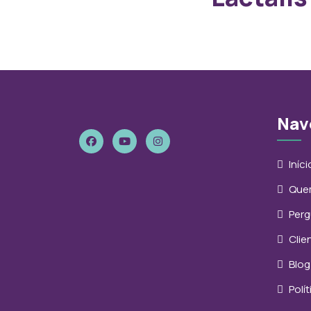
Nav
Iníci
Que
Perg
Clie
Blog
Polí