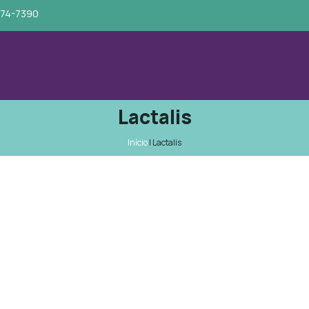
674-7390
Lactalis
Início
|
Lactalis