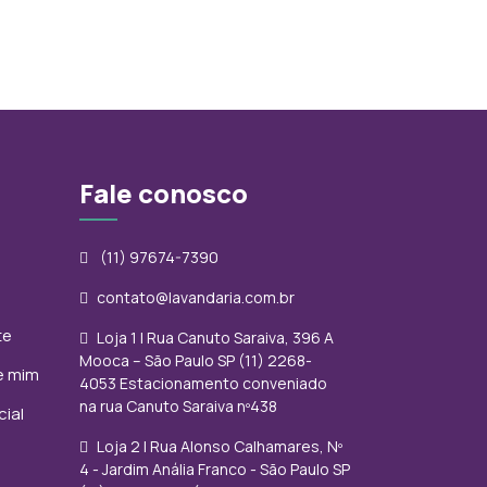
Fale conosco
(11) 97674-7390
contato@lavandaria.com.br
te
Loja 1 | Rua Canuto Saraiva, 396 A
Mooca – São Paulo SP (11) 2268-
e mim
4053 Estacionamento conveniado
na rua Canuto Saraiva nº438
ial
Loja 2 | Rua Alonso Calhamares, Nº
4 - Jardim Anália Franco - São Paulo SP