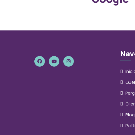
Nav
Iníci
Que
Perg
Clie
Blog
Polí