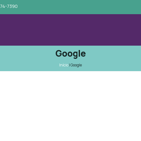
674-7390
Google
Início
|
Google