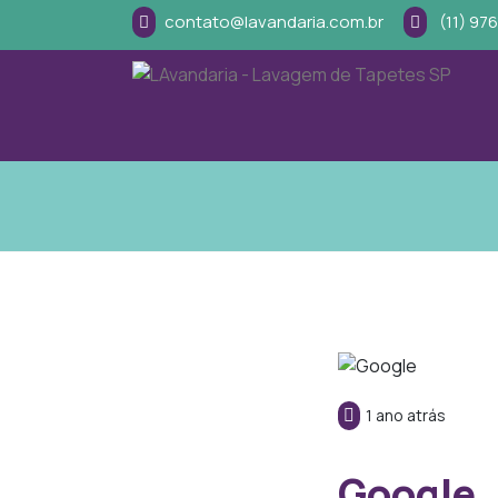
contato@lavandaria.com.br
(11) 97
1 ano atrás
Google