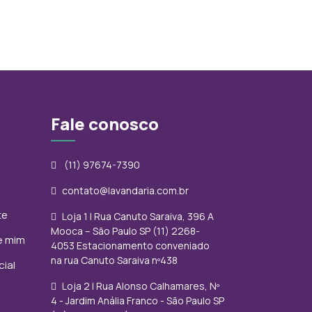
Fale conosco
(11) 97674-7390
contato@lavandaria.com.br
te
Loja 1 | Rua Canuto Saraiva, 396 A
Mooca – São Paulo SP (11) 2268-
e mim
4053 Estacionamento conveniado
na rua Canuto Saraiva nº438
ial
Loja 2 | Rua Alonso Calhamares, Nº
4 - Jardim Anália Franco - São Paulo SP