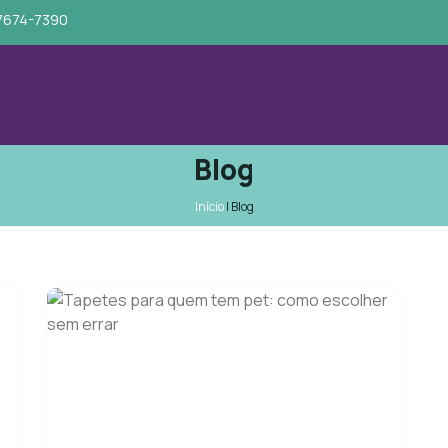
97674-7390
Blog
Início
|
Blog