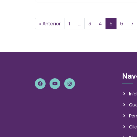
« Anterior
1
…
3
4
5
6
7
Nav
Iníc
Qu
Per
Cli