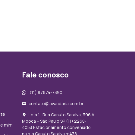
Fale conosco
(11) 97674-7390
contato@lavandaria.com.br
ete
Loja 1 | Rua Canuto Saraiva, 396 A
Mooca – São Paulo SP (11) 2268-
de mim
4053 Estacionamento conveniado
na rua Canuto Saraiva nº438