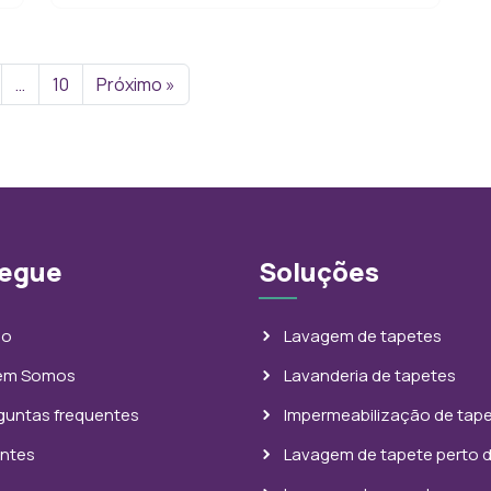
…
10
Próximo »
egue
Soluções
io
Lavagem de tapetes
em Somos
Lavanderia de tapetes
guntas frequentes
Impermeabilização de tap
entes
Lavagem de tapete perto 